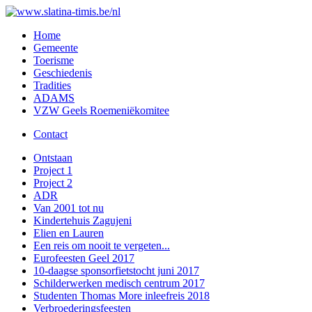
Home
Gemeente
Toerisme
Geschiedenis
Tradities
ADAMS
VZW Geels Roemeniëkomitee
Contact
Ontstaan
Project 1
Project 2
ADR
Van 2001 tot nu
Kindertehuis Zagujeni
Elien en Lauren
Een reis om nooit te vergeten...
Eurofeesten Geel 2017
10-daagse sponsorfietstocht juni 2017
Schilderwerken medisch centrum 2017
Studenten Thomas More inleefreis 2018
Verbroederingsfeesten